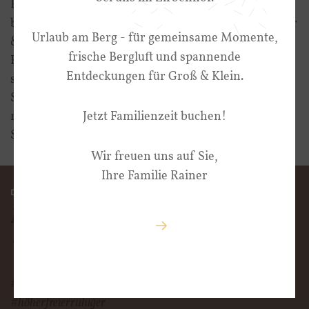
Ferienregion im Zillertal | Fügen-Kaltenbach,
becknaphoto, BerndRitschel, Andi Frank, Wörgötter
Urlaub am Berg - für gemeinsame Momente,
& friends, fe-riedberg, filmingpool, Zanella-Kux
frische Bergluft und spannende
Fotografie, TVB Innsbruck, architekten berger und
Entdeckungen für Groß & Klein.
sunitsch ZT OG, Goergl Intense, Adobe
Stock Maksim Kostenko; pyrozenko13; komokvm;
mmphoto; izikmd; AlexMaster; mooshny; Thomas
Jetzt Familienzeit buchen!
Söllner, EVERST
Wir freuen uns auf Sie,
Ihre Familie Rainer
DIE PURE ZIRBENHOF-VORFREUDE
Höher, freier
und ruhiger
#zirbenhofzillertal
#höherfreierruhiger