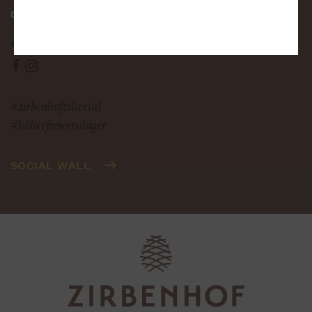
DIE PURE ZIRBENHOF-VORFREUDE
Höher, freier
und ruhiger
#zirbenhofzillertal
#höherfreierruhiger
SOCIAL WALL