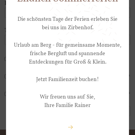
E-Mail
*
Die schönsten Tage der Ferien erleben Sie
bei uns im Zirbenhof.
Telefon
Urlaub am Berg - für gemeinsame Momente,
frische Bergluft und spannende
*
Ich stimme zu, dass meine oben genannten personenbezogenen Daten zum
Entdeckungen für Groß & Klein.
Zweck der Bearbeitung und Verwaltung der Anfrage gespeichert und verarbeitet
werden.
Ich stimme zu, dass meine oben genannten personenbezogenen Daten zum Zweck
Jetzt Familienzeit buchen!
der Zusendung von regelmäßigen Informationen per E-Mail (Newsletter)
gespeichert werden.
Ich stimme zu, dass meine oben genannten personenbezogenen Daten zum Zweck
Wir freuen uns auf Sie,
der Zusendung von Werbematerial und Informationen per Postweg gespeichert
werden.
Ihre Familie Rainer
Anfrage senden